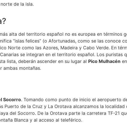
norte de la isla.
a?
ás alta del territorio español no es europea en términos ge
gnifica “islas felices” (o Afortunadas, como se las conoce 
ntico Norte como las Azores, Madeira y Cabo Verde. En tér
Canarias se integran en el territorio español. Los puristas
ta lista, deberán ascender en su lugar al
Pico Mulhacén
en
der ambas montañas.
el Socorro
. Tomando como punto de inicio el aeropuerto de
rás Puerto de la Cruz y La Orotava alcanzamos la localida
aya del Socorro. De la Orotava parte la carretera TF-21 que
ontaña Blanca y al acceso al teleférico.