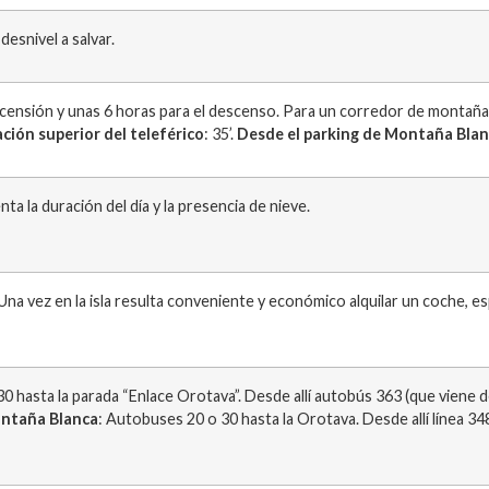
desnivel a salvar.
ascensión y unas 6 horas para el descenso. Para un corredor de montañ
ción superior del teleférico
: 35’.
Desde el parking de Montaña Bla
ta la duración del día y la presencia de nieve.
na vez en la isla resulta conveniente y económico alquilar un coche, e
30 hasta la parada “Enlace Orotava”. Desde allí autobús 363 (que viene d
Montaña Blanca
: Autobuses 20 o 30 hasta la Orotava. Desde allí línea 3