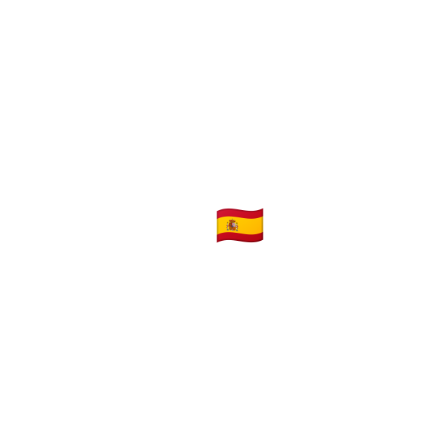
Inicio
Ultra Historias
Proyecto
8. ESPAÑA 🇪🇸
PICO TEIDE 3718 m.