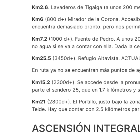
Km2.6
. Lavaderos de Tigaiga (a unos 200 met
Km6
(800 d+) Mirador de la Corona. Accesible
encuentra demasiado pronto, pero nos permiti
Km7.2
(1000 d+). Fuente de Pedro. A unos 200
no agua si se va a contar con ella. Dada la c
Km25.5
(3450d+). Refugio Altavista. ACTU
En ruta ya no se encuentran más puntos de a
Km15.2
(2300d+). Se accede desde la pronun
parte el sendero 25, que en 1.7 kilómetros y 
Km21
(2800d+). El Portillo, justo bajo la zo
Teide. Hay que contar con 2.5 kilómetros par
ASCENSIÓN INTEGRAL 