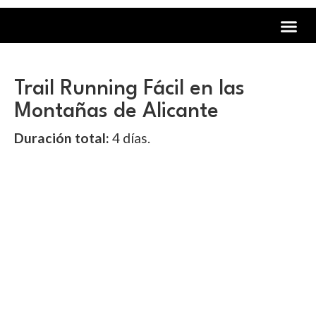
Ultra His
Quiénes Som
Te llevamos a…
Trail Running Fácil en las
Montañas de Alicante
Duración total:
4 días.