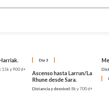
Harriak.
Me
Día 3
:
15k y 900 d+
Dist
Ascenso hasta Larrun/La
Rhune desde Sara.
Distancia y desnivel:
8k y 700 d+