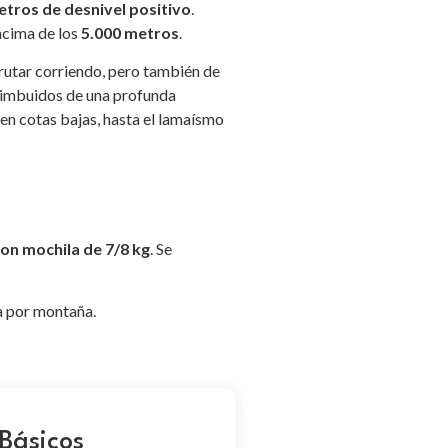
etros de desnivel positivo
.
ncima de los
5.000 metros
.
frutar corriendo, pero también de
, imbuidos de una profunda
n cotas bajas, hasta el lamaísmo
con mochila de 7/8 kg
. Se
ra por montaña.
Básicos