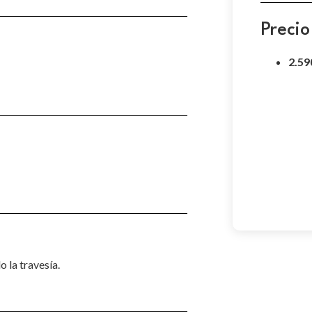
Precio
2.59
 la travesía.