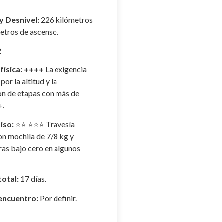
y Desnivel:
226 kilómetros
etros de ascenso.
2
física:
++++
La exigencia
por la altitud y la
n de etapas con más de
+.
iso:
⭐⭐ ⭐⭐⭐ Travesía
on mochila de 7/8 kg y
as bajo cero en algunos
total:
17 días.
encuentro:
Por definir.