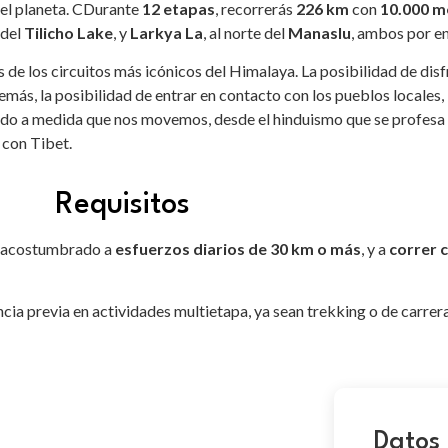
el planeta. CDurante
12 etapas
, recorrerás
226 km
con
10.000 m
 del
Tilicho Lake
, y
Larkya La
, al norte del
Manaslu
, ambos por e
 de los circuitos más icónicos del Himalaya. La posibilidad de dis
más, la posibilidad de entrar en contacto con los pueblos locales
o a medida que nos movemos, desde el hinduismo que se profesa e
 con Tibet.
Requisitos
r acostumbrado a
esfuerzos diarios de 30 km o más
, y a
correr 
cia previa en actividades multietapa, ya sean trekking o de carre
Datos 